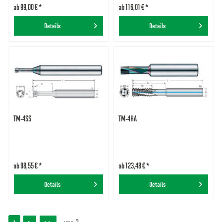
ab 99,00 € *
ab 116,01 € *
Details
Details
TM-4SS
TM-4HA
ab 98,55 € *
ab 123,48 € *
Details
Details
von
2