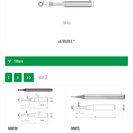
TM-4S
ab 99,00 € *
Filtern
von
2
1
MMTM
MMTS