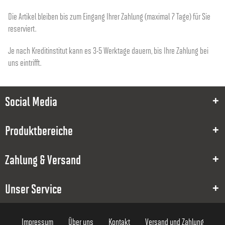
Die Artikel bleiben bis zum Eingang Ihrer Zahlung (maximal 7 Tage) für Sie
reserviert.
Je nach Kreditinstitut kann es 3-5 Werktage dauern, bis Ihre Zahlung bei
uns eintrifft.
Social Media
Produktbereiche
Zahlung & Versand
Unser Service
Impressum
Über uns
Kontakt
Versand und Zahlung