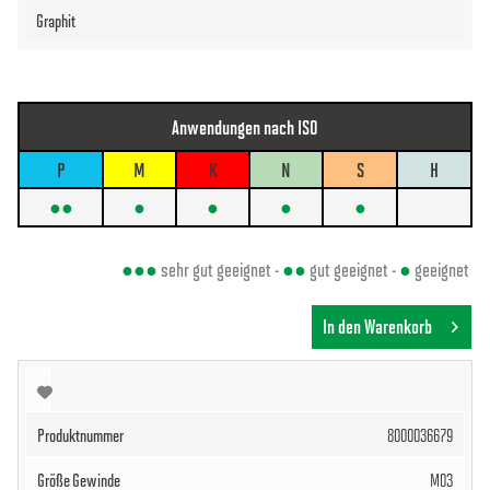
Anwendungen nach ISO
P
M
K
N
S
H
●●
●
●
●
●
●●●
sehr gut geeignet -
●●
gut geeignet -
●
geeignet
In den Warenkorb
8000036679
M03