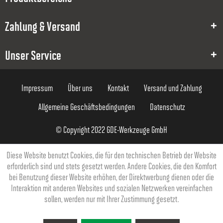
M05
Zahlung & Versand
0.8
15
Unser Service
25
Impressum
Über uns
Kontakt
Versand und Zahlung
70
Allgemeine Geschäftsbedingungen
Datenschutz
6
© Copyright 2022 GDE-Werkzeuge GmbH
12,00 €
Diese Website benutzt Cookies, die für den technischen Betrieb der Website
erforderlich sind und stets gesetzt werden. Andere Cookies, die den Komfort
bei Benutzung dieser Website erhöhen, der Direktwerbung dienen oder die
Interaktion mit anderen Websites und sozialen Netzwerken vereinfachen
sollen, werden nur mit Ihrer Zustimmung gesetzt.
8000036685