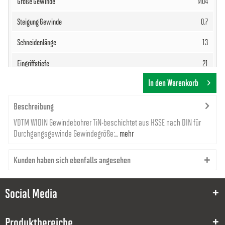
M04
0.7
13
21
In den Warenkorb
63
4.5
Beschreibung
VDTM WIDIN Gewindebohrer TiN-beschichtet aus HSSE nach DIN für
11,84 €
Durchgangsgewinde Gewindegröße:...
mehr
Kunden haben sich ebenfalls angesehen
Social Media
8000036684
Produktbereiche