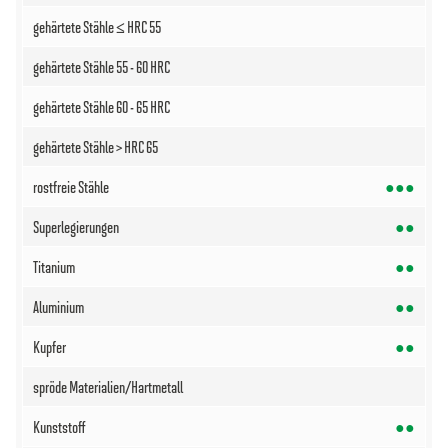
●●●
●●
●●
●●
●●
●●