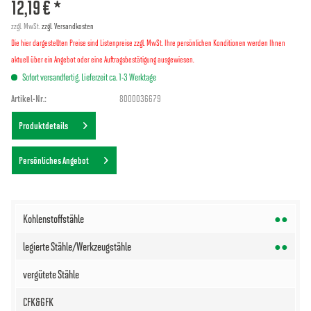
12,19 € *
zzgl. MwSt.
zzgl. Versandkosten
Die hier dargestellten Preise sind Listenpreise zzgl. MwSt. Ihre persönlichen Konditionen werden Ihnen
aktuell über ein Angebot oder eine Auftragsbestätigung ausgewiesen.
Sofort versandfertig, Lieferzeit ca. 1-3 Werktage
Artikel-Nr.:
8000036679
Produktdetails
Persönliches Angebot
●●
●●