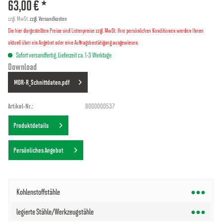
63,00 € *
zzgl. MwSt.
zzgl. Versandkosten
Die hier dargestellten Preise sind Listenpreise zzgl. MwSt. Ihre persönlichen Konditionen werden Ihnen
aktuell über ein Angebot oder eine Auftragsbestätigung ausgewiesen.
Sofort versandfertig, Lieferzeit ca. 1-3 Werktage
Download
MDR-R_Schnittdaten.pdf
Artikel-Nr.:
8000000537
Produktdetails
Persönliches Angebot
●●●
●●●