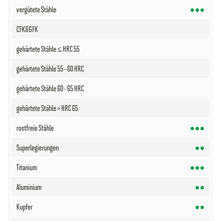
●●●
●●●
●●
●●●
●●
●●