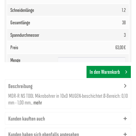
1.2
38
3
63,00 €
In den Warenkorb
Beschreibung
MDR-R NS TOOL Mikrobohrer in 10xD MUGEN-beschichtet Ø-Bereich: 0,10
8000000539
mm - 1,00 mm...
mehr
0.12
Kunden kauften auch
1.4
Kunden haben sich ebenfalls angesehen