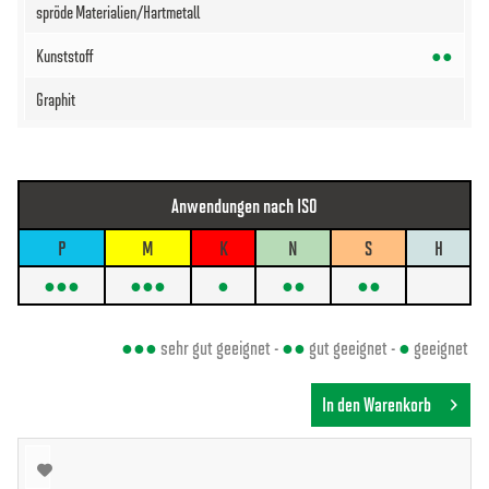
●●
Anwendungen nach ISO
P
M
K
N
S
H
●●●
●●●
●
●●
●●
●●●
sehr gut geeignet -
●●
gut geeignet -
●
geeignet
In den Warenkorb