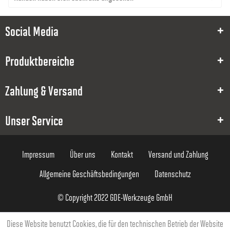
38
3
Social Media
63,00 €
Produktbereiche
Zahlung & Versand
Unser Service
8000000540
0.13
Impressum
Über uns
Kontakt
Versand und Zahlung
Allgemeine Geschäftsbedingungen
Datenschutz
1.4
38
© Copyright 2022 GDE-Werkzeuge GmbH
3
Diese Website benutzt Cookies, die für den technischen Betrieb der Website