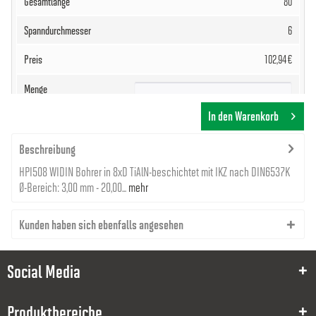
80
6
102,94 €
In den Warenkorb
Beschreibung
HPI508 WIDIN Bohrer in 8xD TiAlN-beschichtet mit IKZ nach DIN6537K
8000036326
Ø-Bereich: 3,00 mm - 20,00...
mehr
3.175
Kunden haben sich ebenfalls angesehen
43
80
Social Media
6
Produktbereiche