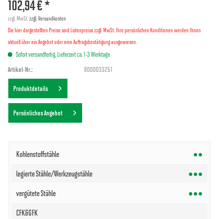
102,94 € *
zzgl. MwSt.
zzgl. Versandkosten
Die hier dargestellten Preise sind Listenpreise zzgl. MwSt. Ihre persönlichen Konditionen werden Ihnen
aktuell über ein Angebot oder eine Auftragsbestätigung ausgewiesen.
Sofort versandfertig, Lieferzeit ca. 1-3 Werktage
Artikel-Nr.:
8000033251
Produktdetails
Persönliches Angebot
●●
●●●
●●●