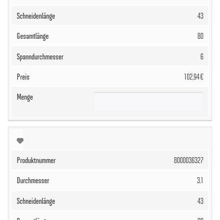
43
80
6
102,94 €
8000036327
3.1
43