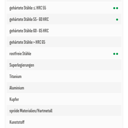
●●
●
●●