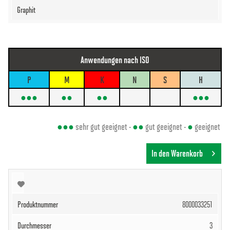
Anwendungen nach ISO
P
M
K
N
S
H
●●●
●●
●●
●●●
●●●
sehr gut geeignet -
●●
gut geeignet -
●
geeignet
In den Warenkorb
8000033251
3