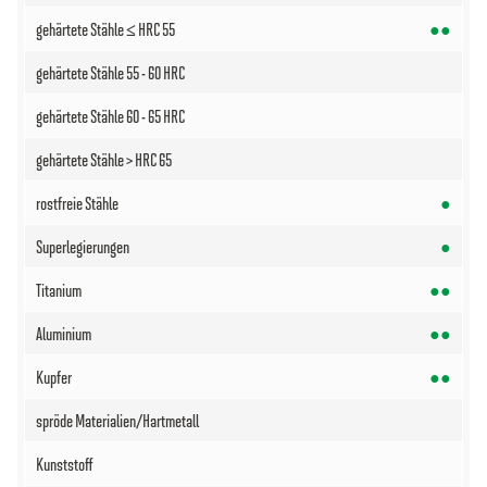
●●
●
●
●●
●●
●●