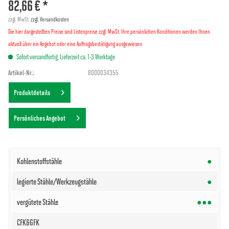
82,66 € *
zzgl. MwSt.
zzgl. Versandkosten
Die hier dargestellten Preise sind Listenpreise zzgl. MwSt. Ihre persönlichen Konditionen werden Ihnen
aktuell über ein Angebot oder eine Auftragsbestätigung ausgewiesen.
Sofort versandfertig, Lieferzeit ca. 1-3 Werktage
Artikel-Nr.:
8000034355
Produktdetails
Persönliches Angebot
●
●
●●●