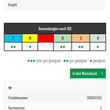
Anwendungen nach ISO
P
M
K
N
S
H
●●
●
●●
●●
●
●●●
sehr gut geeignet -
●●
gut geeignet -
●
geeignet
In den Warenkorb
8000034355
3