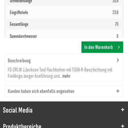
20.8
23.8
70
6
In den Warenkorb
82,66 €
Beschreibung
FD-2RLW J.Jackson Tool Flachbohrer mit TiSiN-R-Beschichtung mit
Freilänge, langer Ausführung und...
mehr
Kunden haben sich ebenfalls angesehen
8000034357
3.2
Social Media
21.4
Produktbereiche