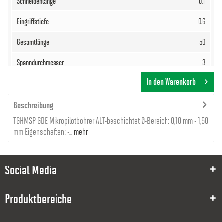
0.1
0.6
50
3
In den Warenkorb
125,00 €
Beschreibung
TGHMSP GDE Mikropilotbohrer ALT-beschichtet Ø-Bereich: 0,10 mm - 1,50
mm Eigenschaften: -...
mehr
Social Media
8000021903
0.3
Produktbereiche
0.15