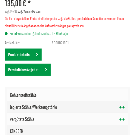
135,00 € *
zzgl. MwSt.
zzgl. Versandkosten
Die hier dargestellten Preise sind Listenpreise zzgl. MwSt. Ihre persönlichen Konditionen werden Ihnen
aktuell über ein Angebot oder eine Auftragsbestätigung ausgewiesen.
Sofort versandfertig, Lieferzeit ca. 1-3 Werktage
Artikel-Nr.:
8000021901
Produktdetails
Persönliches Angebot
●●
●●