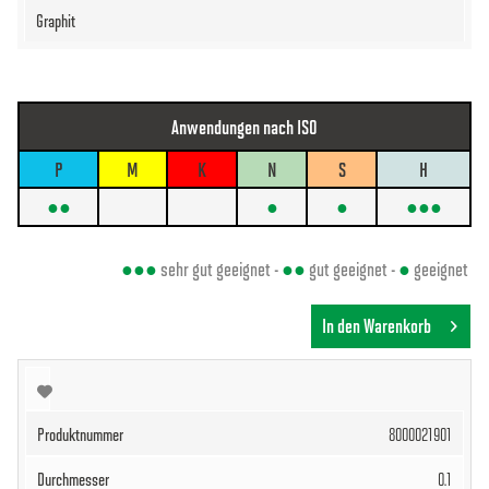
Anwendungen nach ISO
P
M
K
N
S
H
●●
●
●
●●●
●●●
sehr gut geeignet -
●●
gut geeignet -
●
geeignet
In den Warenkorb
8000021901
0.1