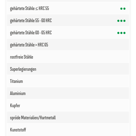
●●
●●●
●●●