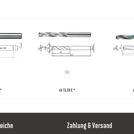
2
3.3
55
4
3.6
55
6
3.9
55
8
4.2
55
SSD
4.5
55
 *
ab 13,39 € *
2
4.8
55
4
5.1
55
eiche
Zahlung & Versand