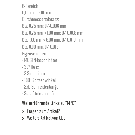
Ø-Bereich:
8000031794
0.7
1.
0,10 mm - 6,00 mm
Durchmessertoleranz:
Ø ≤ 0,75 mm: 0/-0,006 mm
8000031795
0.75
1.
Ø ≥ 0,75 mm < 1,00 mm: 0/-0,008 mm
Ø ≤ 1,00 mm < 6,00 mm: 0/-0,010 mm
Ø ≤ 6,00 mm: 0/-0,015 mm
8000031796
0.8
1.
Eigenschaften:
- MUGEN-beschichtet
8000031797
0.85
1.
- 30° Helix
- 2 Schneiden
- 180° Spitzenwinkel
8000031798
0.9
1.
- 2xD Schneidenlänge
- Schafttoleranz h5
Weiterführende Links zu "MFD"
8000031799
0.95
1.
Fragen zum Artikel?
Weitere Artikel von GDE
8000000583
1
2