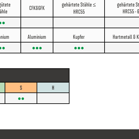
gütete
gehärtete Stähle ≤
gehärtete S
CFK&GFK
ähle
HRC55 - 
HRC55
●●
anium
Aluminium
Kupfer
Hartmetall & 
●●
●●●
●●●
S
H
●●