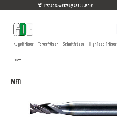
Präzisions-Werkzeuge seit 50 Jahren
Kugelfräser
Torusfräser
Schaftfräser
HighFeed Fräser
Bohrer
MFD