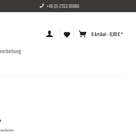
+49 (0) 2353 90980
0 Artikel - 0,00 € *
earbeitung
*
ersandkosten