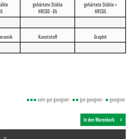
tähle
gehärtete Stähle
gehärtete Stähle >
60
HRC60 - 65
HRC65
Keramik
Kunststoff
Graphit
●●●
sehr gut geeignet -
●●
gut geeignet -
●
geeignet
In den Warenkorb