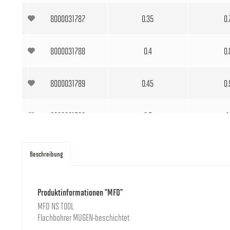
8000031787
0.35
0.
8000031788
0.4
0.
8000031789
0.45
0.
8000031790
0.5
1
8000031791
0.55
1.
Beschreibung
8000031792
0.6
1.
Produktinformationen "MFD"
MFD NS TOOL
8000031793
0.65
1.
Flachbohrer MUGEN-beschichtet