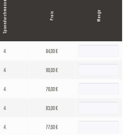
Spanndurchmesser
Menge
Preis
4
84,00 €
4
90,00 €
4
78,00 €
4
83,00 €
4
77,00 €