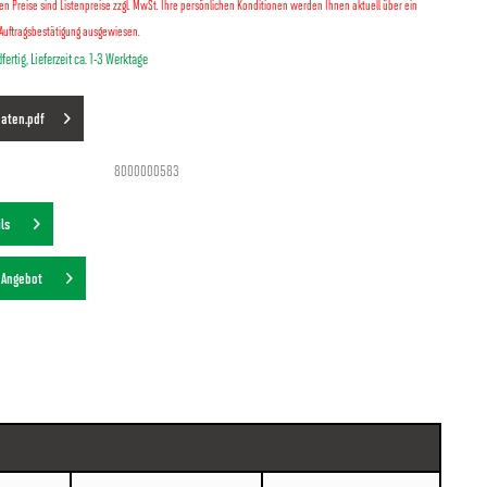
lten Preise sind Listenpreise zzgl. MwSt. Ihre persönlichen Konditionen werden Ihnen aktuell über ein
Auftragsbestätigung ausgewiesen.
fertig, Lieferzeit ca. 1-3 Werktage
daten.pdf
8000000583
ils
s Angebot