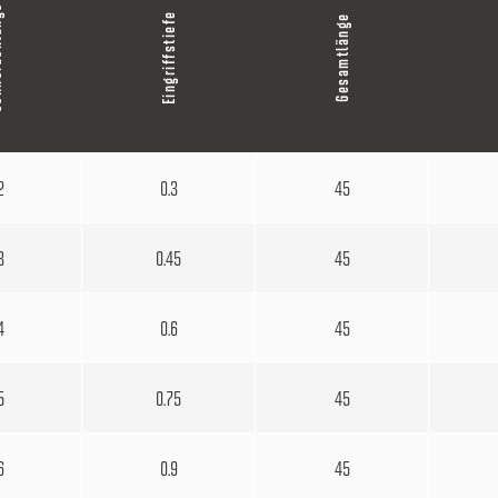
nge
Eingriffstiefe
Gesamtlänge
2
0.3
45
3
0.45
45
4
0.6
45
5
0.75
45
6
0.9
45