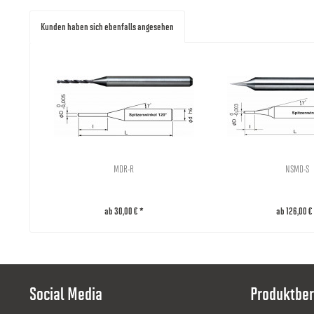
8000003553
1.1
2.
Kunden haben sich ebenfalls angesehen
8000003554
1.2
2.
8000003555
1.3
2.
8000003556
1.4
2.
MDR-R
NSMD-S
8000000584
1.5
3
ab 30,00 € *
ab 126,00 €
8000000585
1.6
3.
8000003557
1.7
3.
Social Media
Produktber