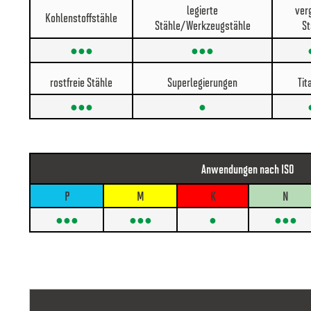
legierte
ver
Kohlenstoffstähle
Stähle/Werkzeugstähle
St
●●●
●●●
rostfreie Stähle
Superlegierungen
Tit
●●●
●
Anwendungen nach ISO
P
M
K
N
●●●
●●●
●
●●●