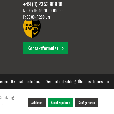
+49 (0) 2353 90980
4
64,00 €
Mo. bis Do. 08:00 - 17:00 Uhr
Fr. 08:00 - 16:00 Uhr
4
64,00 €
4
57,00 €
Kontaktformular
4
57,00 €
4
57,00 €
gemeine Geschäftsbedingungen
Versand und Zahlung
Über uns
Impressum
4
57,00 €
 Benutzung
4
57,00 €
rer
Ablehnen
Alle akzeptieren
Konfigurieren