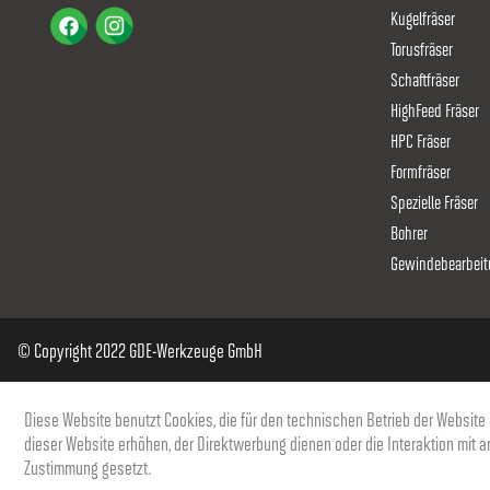
8000003558
1.8
3.
Kugelfräser
Torusfräser
Schaftfräser
8000000586
1.9
3.
HighFeed Fräser
HPC Fräser
8000000587
2
4
Formfräser
Spezielle Fräser
8000003559
2.1
4.
Bohrer
Gewindebearbeit
8000003560
2.2
4.
© Copyright 2022 GDE-Werkzeuge GmbH
8000003561
2.3
4.
Diese Website benutzt Cookies, die für den technischen Betrieb der Website 
8000003562
2.4
4.
dieser Website erhöhen, der Direktwerbung dienen oder die Interaktion mit 
Zustimmung gesetzt.