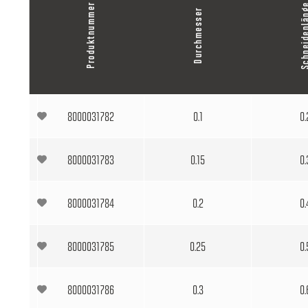
Produktnummer
Schneidenlä
Durchmesser
8000031782
0.1
0.
8000031783
0.15
0.
8000031784
0.2
0.
8000031785
0.25
0.
8000031786
0.3
0.