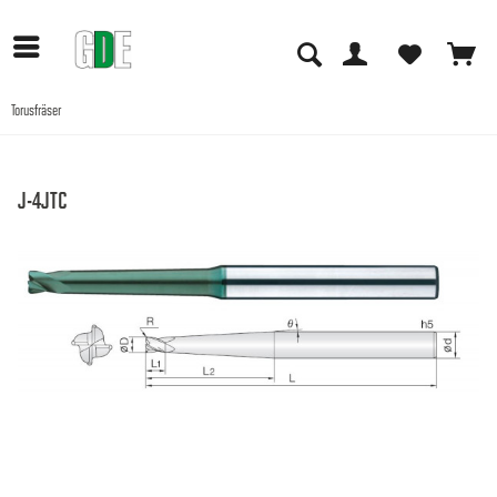
Torusfräser
Anwendungen
J-4JTC