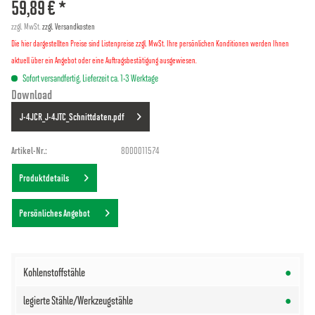
59,89 € *
zzgl. MwSt.
zzgl. Versandkosten
Die hier dargestellten Preise sind Listenpreise zzgl. MwSt. Ihre persönlichen Konditionen werden Ihnen
aktuell über ein Angebot oder eine Auftragsbestätigung ausgewiesen.
Sofort versandfertig, Lieferzeit ca. 1-3 Werktage
Download
J-4JCR_J-4JTC_Schnittdaten.pdf
Artikel-Nr.:
8000011574
Produktdetails
Persönliches Angebot
●
●