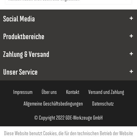
8000011576
Social Media
1
Produktbereiche
0.10
1
Zahlung & Versand
15
Unser Service
50
4
Impressum
Über uns
Kontakt
Versand und Zahlung
59,89 €
Allgemeine Geschäftsbedingungen
Datenschutz
© Copyright 2022 GDE-Werkzeuge GmbH
Diese Website benutzt Cookies, die für den technischen Betrieb der Website