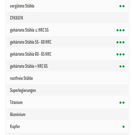
●●
●●●
●●●
●●●
●●
●●
●