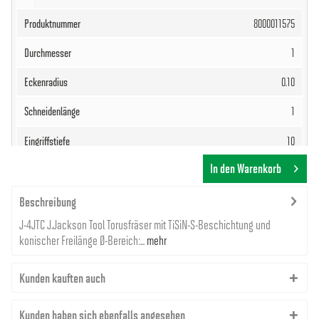
8000011575
1
0.10
1
10
In den Warenkorb
50
4
Beschreibung
J-4JTC J.Jackson Tool Torusfräser mit TiSiN-S-Beschichtung und
59,89 €
konischer Freilänge Ø-Bereich:...
mehr
Kunden kauften auch
Kunden haben sich ebenfalls angesehen