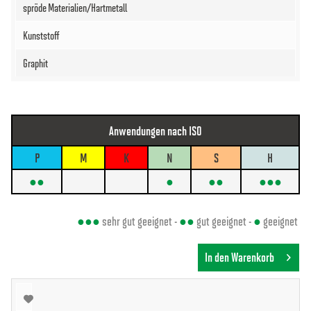
Anwendungen nach ISO
P
M
K
N
S
H
●●
●
●●
●●●
●●●
sehr gut geeignet -
●●
gut geeignet -
●
geeignet
In den Warenkorb