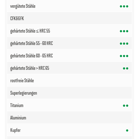
●●●
●●●
●●●
●●●
●●
●●
●