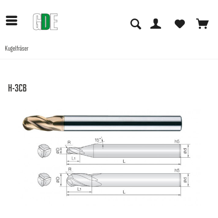
Kugelfräser
Anwendungen
H-3CB