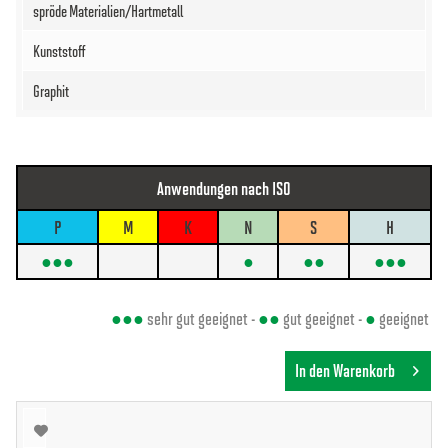
Anwendungen nach ISO
P
M
K
N
S
H
●●●
●
●●
●●●
●●●
sehr gut geeignet -
●●
gut geeignet -
●
geeignet
In den Warenkorb