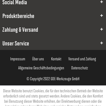
Social Media
Produktbereiche
Zahlung & Versand
8000006932
2
Unser Service
1
Impressum
Über uns
Kontakt
Versand und Zahlung
5
Allgemeine Geschäftsbedingungen
Datenschutz
0
© Copyright 2022 GDE-Werkzeuge GmbH
50
6
Diese Website benutzt Cookies, die für den technischen Betrieb der Website
erforderlich sind und stets gesetzt werden. Andere Cookies, die den Komfort
3
bei Benutzung dieser Website erhöhen, der Direktwerbung dienen oder die