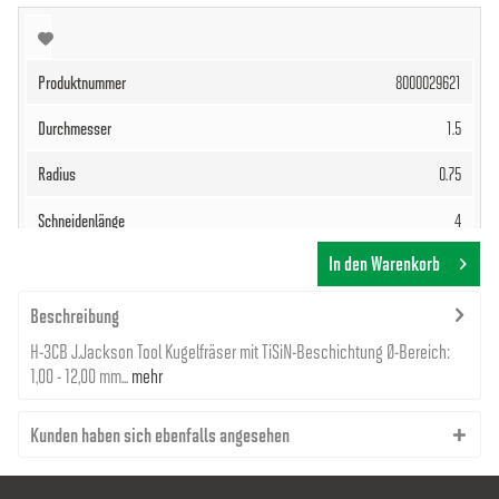
8000029621
1.5
0.75
4
In den Warenkorb
0
50
Beschreibung
H-3CB J.Jackson Tool Kugelfräser mit TiSiN-Beschichtung Ø-Bereich:
4
1,00 - 12,00 mm...
mehr
3
Kunden haben sich ebenfalls angesehen
52,50 €