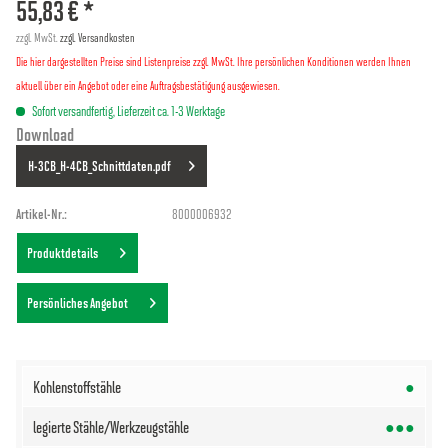
55,83 € *
zzgl. MwSt.
zzgl. Versandkosten
Die hier dargestellten Preise sind Listenpreise zzgl. MwSt. Ihre persönlichen Konditionen werden Ihnen
aktuell über ein Angebot oder eine Auftragsbestätigung ausgewiesen.
Sofort versandfertig, Lieferzeit ca. 1-3 Werktage
Download
H-3CB_H-4CB_Schnittdaten.pdf
Artikel-Nr.:
8000006932
Produktdetails
Persönliches Angebot
●
●●●