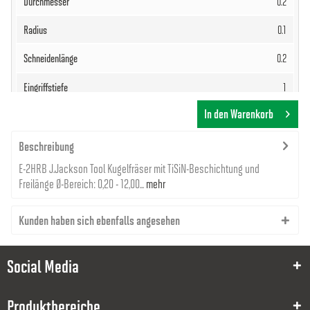
0.2
0.1
0.2
1
In den Warenkorb
40
4
Beschreibung
E-2HRB J.Jackson Tool Kugelfräser mit TiSiN-Beschichtung und
39,35 €
Freilänge Ø-Bereich: 0,20 - 12,00...
mehr
Kunden haben sich ebenfalls angesehen
Social Media
8000028141
Produktbereiche