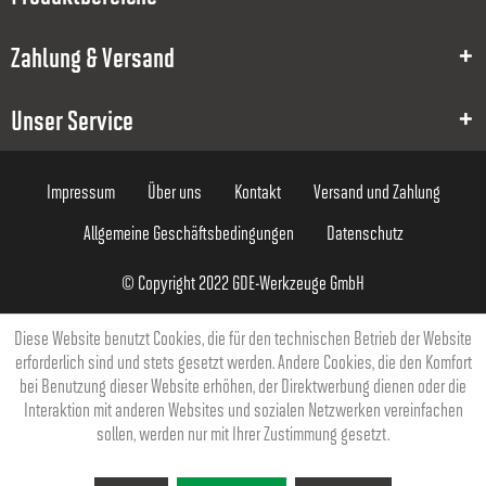
0.2
Zahlung & Versand
0.1
0.2
Unser Service
1.5
Impressum
Über uns
Kontakt
Versand und Zahlung
40
Allgemeine Geschäftsbedingungen
Datenschutz
4
© Copyright 2022 GDE-Werkzeuge GmbH
39,35 €
Diese Website benutzt Cookies, die für den technischen Betrieb der Website
erforderlich sind und stets gesetzt werden. Andere Cookies, die den Komfort
bei Benutzung dieser Website erhöhen, der Direktwerbung dienen oder die
Interaktion mit anderen Websites und sozialen Netzwerken vereinfachen
sollen, werden nur mit Ihrer Zustimmung gesetzt.
8000028142