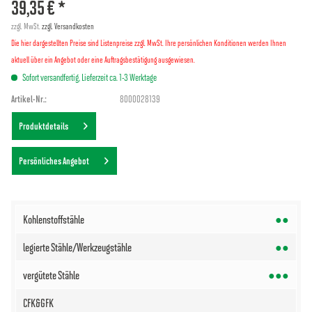
39,35 € *
zzgl. MwSt.
zzgl. Versandkosten
Die hier dargestellten Preise sind Listenpreise zzgl. MwSt. Ihre persönlichen Konditionen werden Ihnen
aktuell über ein Angebot oder eine Auftragsbestätigung ausgewiesen.
Sofort versandfertig, Lieferzeit ca. 1-3 Werktage
Artikel-Nr.:
8000028139
Produktdetails
Persönliches Angebot
●●
●●
●●●