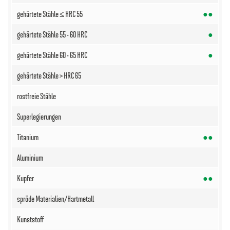
●●
●
●
●●
●●