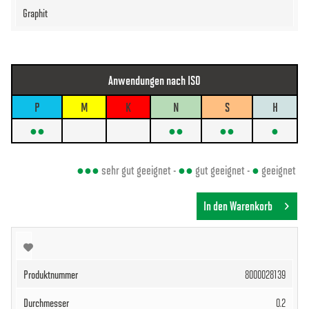
Anwendungen nach ISO
P
M
K
N
S
H
●●
●●
●●
●
●●●
sehr gut geeignet -
●●
gut geeignet -
●
geeignet
In den Warenkorb
8000028139
0.2