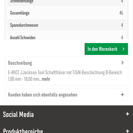
4
45
4
4
In den Warenkorb
17,13 €
Beschreibung
E-4HCE J.Jackson Tool Schaftfräser mit TiSiN-Beschichtung Ø-Bereich:
1,00 mm - 16,00 mm...
mehr
Kunden haben sich ebenfalls angesehen
8000030262
2
Social Media
6
Produktbereiche