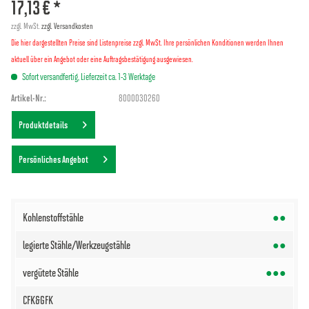
17,13 € *
zzgl. MwSt.
zzgl. Versandkosten
Die hier dargestellten Preise sind Listenpreise zzgl. MwSt. Ihre persönlichen Konditionen werden Ihnen
aktuell über ein Angebot oder eine Auftragsbestätigung ausgewiesen.
Sofort versandfertig, Lieferzeit ca. 1-3 Werktage
Artikel-Nr.:
8000030260
Produktdetails
Persönliches Angebot
●●
●●
●●●