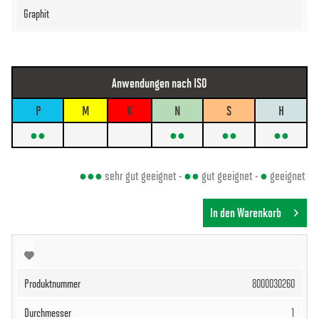
Anwendungen nach ISO
P
M
K
N
S
H
●●
●●
●●
●●
●●●
sehr gut geeignet -
●●
gut geeignet -
●
geeignet
In den Warenkorb
8000030260
1