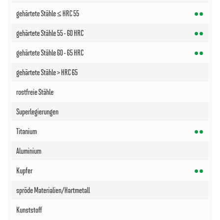
●●
●●
●●
●●
●●