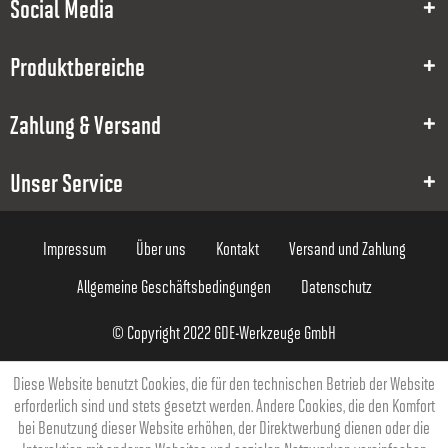
2
Social Media
4
Produktbereiche
6
Zahlung & Versand
50
4
Unser Service
58,91 €
Impressum
Über uns
Kontakt
Versand und Zahlung
Allgemeine Geschäftsbedingungen
Datenschutz
© Copyright 2022 GDE-Werkzeuge GmbH
8000012609
Diese Website benutzt Cookies, die für den technischen Betrieb der Website
erforderlich sind und stets gesetzt werden. Andere Cookies, die den Komfort
2.5
bei Benutzung dieser Website erhöhen, der Direktwerbung dienen oder die