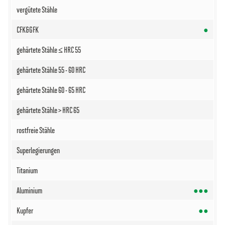
●
●●●
●●