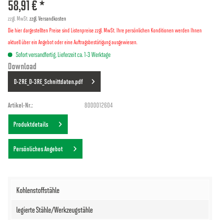
58,91 € *
zzgl. MwSt.
zzgl. Versandkosten
Die hier dargestellten Preise sind Listenpreise zzgl. MwSt. Ihre persönlichen Konditionen werden Ihnen
aktuell über ein Angebot oder eine Auftragsbestätigung ausgewiesen.
Sofort versandfertig, Lieferzeit ca. 1-3 Werktage
Download
D-2RE_D-3RE_Schnittdaten.pdf
Artikel-Nr.:
8000012604
Produktdetails
Persönliches Angebot