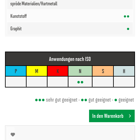
●●
●
Anwendungen nach ISO
P
M
K
N
S
H
●●
●●●
sehr gut geeignet -
●●
gut geeignet -
●
geeignet
In den Warenkorb