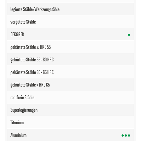
●
●●●