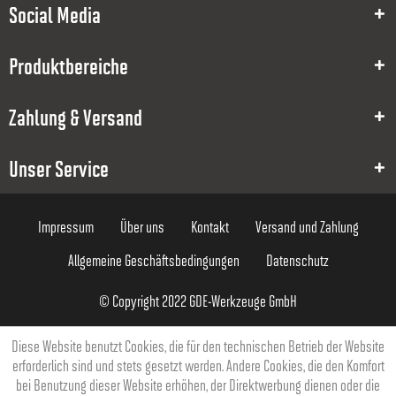
Social Media
8000003365
STP
Produktbereiche
1.5
Zahlung & Versand
7.5
Unser Service
0
50
Impressum
Über uns
Kontakt
Versand und Zahlung
4
Allgemeine Geschäftsbedingungen
Datenschutz
93,00 €
© Copyright 2022 GDE-Werkzeuge GmbH
Diese Website benutzt Cookies, die für den technischen Betrieb der Website
erforderlich sind und stets gesetzt werden. Andere Cookies, die den Komfort
bei Benutzung dieser Website erhöhen, der Direktwerbung dienen oder die