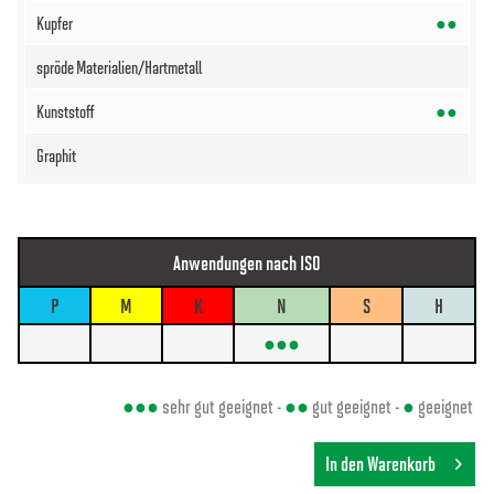
●●
●●
Anwendungen nach ISO
P
M
K
N
S
H
●●●
●●●
sehr gut geeignet -
●●
gut geeignet -
●
geeignet
In den Warenkorb