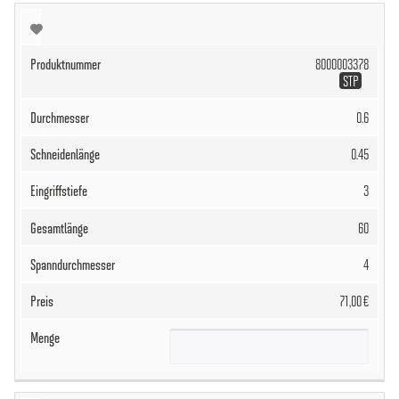
8000003378
STP
0.6
0.45
3
60
4
71,00 €