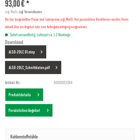
93,00 € *
zzgl. MwSt.
zzgl. Versandkosten
Die hier dargestellten Preise sind Listenpreise zzgl. MwSt. Ihre persönlichen Konditionen werden Ihnen
aktuell über ein Angebot oder eine Auftragsbestätigung ausgewiesen.
Sofort versandfertig, Lieferzeit ca. 1-3 Werktage
Download
AL5D-2DLC D1.step
AL5D-2DLC_Schnittdaten.pdf
Artikel-Nr.:
8000003364
Produktdetails
Persönliches Angebot