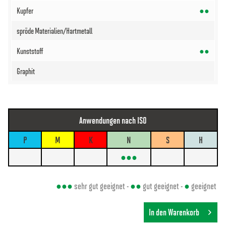
●●
●●
Anwendungen nach ISO
P
M
K
N
S
H
●●●
●●●
sehr gut geeignet -
●●
gut geeignet -
●
geeignet
In den Warenkorb