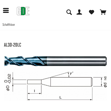
Schaftfräser
Anwendungen
AL3D-2DLC