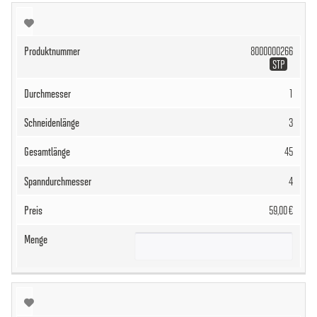
8000000266
STP
1
3
45
4
59,00 €