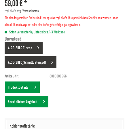
59,00 € *
zzgl. MwSt.
zzgl. Versandkosten
Die hier dargestellten Preise sind Listenpreise zzgl. MwSt. Ihre persönlichen Konditionen werden Ihnen
aktuell über ein Angebot oder eine Auftragsbestätigung ausgewiesen.
Sofort versandfertig, Lieferzeit ca. 1-3 Werktage
Download
AL3D-2DLC D1.step
AL3D-2DLC_Schnittdaten.pdf
Artikel-Nr.:
8000000266
Produktdetails
Persönliches Angebot