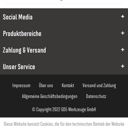
2
Social Media
6
45
Produktbereiche
4
Zahlung & Versand
59,00 €
Unser Service
Impressum
Über uns
Kontakt
Versand und Zahlung
Allgemeine Geschäftsbedingungen
Datenschutz
8000000269
© Copyright 2022 GDE-Werkzeuge GmbH
STP
2.5
Diese Website benutzt Cookies, die für den technischen Betrieb der Website