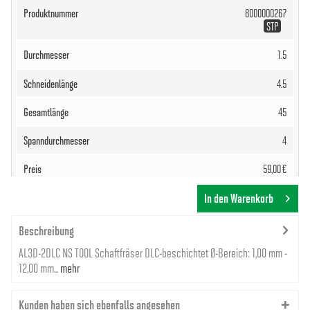
8000000267
STP
1.5
4.5
45
4
59,00 €
In den Warenkorb
Beschreibung
AL3D-2DLC NS TOOL Schaftfräser DLC-beschichtet Ø-Bereich: 1,00 mm -
12,00 mm...
mehr
8000000268
STP
Kunden haben sich ebenfalls angesehen