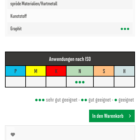
●●●
Anwendungen nach ISO
P
M
K
N
S
H
●●●
●●●
sehr gut geeignet -
●●
gut geeignet -
●
geeignet
In den Warenkorb