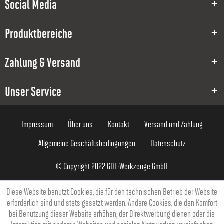
Social Media
8000009451
Produktbereiche
2
Zahlung & Versand
0.05
3.5
Unser Service
12
Impressum
Über uns
Kontakt
Versand und Zahlung
60
Allgemeine Geschäftsbedingungen
Datenschutz
4
© Copyright 2022 GDE-Werkzeuge GmbH
84,96 €
Diese Website benutzt Cookies, die für den technischen Betrieb der Website
erforderlich sind und stets gesetzt werden. Andere Cookies, die den Komfort
bei Benutzung dieser Website erhöhen, der Direktwerbung dienen oder die