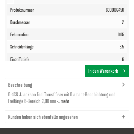
8000009450
2
0.05
3.5
6
In den Warenkorb
60
4
Beschreibung
D-4CR J.Jackson Tool Torusfräser mit Diamant-Beschichtung und
81,14 €
Freilänge Ø-Bereich: 2,00 mm -...
mehr
Kunden haben sich ebenfalls angesehen