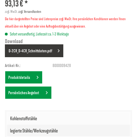
93,13 € *
zzgl. MwSt.
zzgl. Versandkosten
Die hier dargestellten Preise sind Listenpreise zzgl. MwSt. Ihre persönlichen Konditionen werden Ihnen
aktuell über ein Angebot oder eine Auftragsbestätigung ausgewiesen.
Sofort versandfertig, Lieferzeit ca. 1-3 Werktage
Download
D-2CR_D-4CR_Schnittdaten.pdf
Artikel-Nr.:
8000009428
Produktdetails
Persönliches Angebot