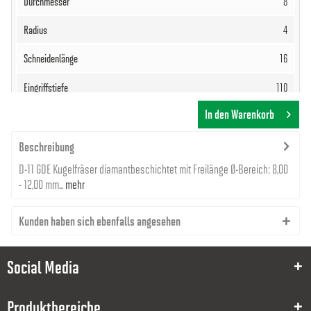
8
4
16
110
In den Warenkorb
150
8
Beschreibung
D-11 GDE Kugelfräser diamantbeschichtet mit Freilänge Ø-Bereich: 8,00
223,60 €
- 12,00 mm...
mehr
Kunden haben sich ebenfalls angesehen
Social Media
8000021436
Produktbereiche