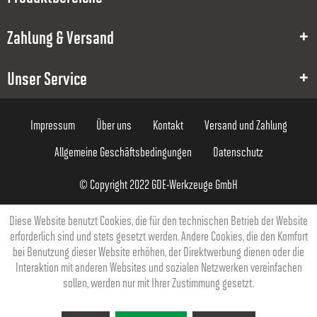
10
Zahlung & Versand
5
20
Unser Service
30
Impressum
Über uns
Kontakt
Versand und Zahlung
70
Allgemeine Geschäftsbedingungen
Datenschutz
10
© Copyright 2022 GDE-Werkzeuge GmbH
274,00 €
Diese Website benutzt Cookies, die für den technischen Betrieb der Website
erforderlich sind und stets gesetzt werden. Andere Cookies, die den Komfort
bei Benutzung dieser Website erhöhen, der Direktwerbung dienen oder die
Interaktion mit anderen Websites und sozialen Netzwerken vereinfachen
sollen, werden nur mit Ihrer Zustimmung gesetzt.
8000021437