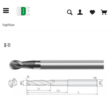
Kugelfräser
Anwendungen
D-11