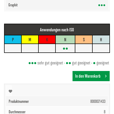
●●●
Anwendungen nach ISO
P
M
K
N
S
H
●●
●●●
sehr gut geeignet -
●●
gut geeignet -
●
geeignet
In den Warenkorb
8000021433
8