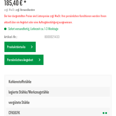
185,40 € *
zzgl. MwSt.
zzgl. Versandkosten
Die hier dargestellten Preise sind Listenpreise zzgl. MwSt. Ihre persönlichen Konditionen werden Ihnen
aktuell über ein Angebot oder eine Auftragsbestätigung ausgewiesen.
Sofort versandfertig, Lieferzeit ca. 1-3 Werktage
Artikel-Nr.:
8000021433
Produktdetails
Persönliches Angebot
●●