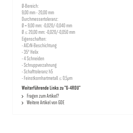
Ø-Bereich:
9,00 mm - 20,00 mm
Durchmessertoleranz:
Ø = 9,00 mm: -0,020/-0,040 mm
Ø ≤ 20,00 mm: -0,020/-0,050 mm
Eigenschaften:
- AlCrN-Beschichtung
- 35° Helix
- 4 Schneiden
- Schruppverzahnung
- Schafttoleranz h5
- Feinstkornhartmetall ≤ 0,5µm
Weiterführende Links zu "G-4ROU"
Fragen zum Artikel?
Weitere Artikel von GDE