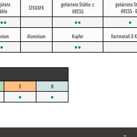
gütete
gehärtete Stähle ≤
gehärtete S
CFK&GFK
ähle
HRC55 - 
HRC55
●●
●●
●
anium
Aluminium
Kupfer
Hartmetall & 
●
●●
S
H
●
●