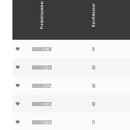
Produktnummer
Durchmesser
8000031219
9
8000031220
10
8000031221
10
8000031222
10
8000031223
11