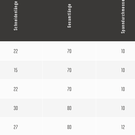
Spanndurchmesser
Schneidenlänge
Gesamtlänge
22
70
10
15
70
10
22
70
10
30
80
10
27
80
12