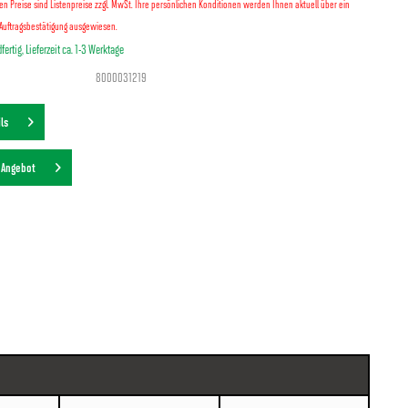
lten Preise sind Listenpreise zzgl. MwSt. Ihre persönlichen Konditionen werden Ihnen aktuell über ein
Auftragsbestätigung ausgewiesen.
fertig, Lieferzeit ca. 1-3 Werktage
8000031219
ils
s Angebot