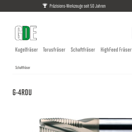
Präzisions-Werkzeuge seit 50 Jahren
Kugelfräser
Torusfräser
Schaftfräser
HighFeed Fräser
Schaftfräser
G-4ROU