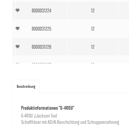
8000031224
12
8000031225
12
8000031226
12
8000031227
16
8000031228
16
Beschreibung
8000031229
20
Produktinformationen "G-4ROU"
G-4ROU J.Jackson Tool
8000031230
20
Schaftfräser mit AlCrN-Beschichtung und Schruppverzahnung