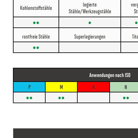
legierte
ver
Kohlenstoffstähle
Stähle/Werkzeugstähle
St
●●
●
●
rostfreie Stähle
Superlegierungen
Tit
●●
Anwendungen nach ISO
P
M
K
N
●●
●●
●●