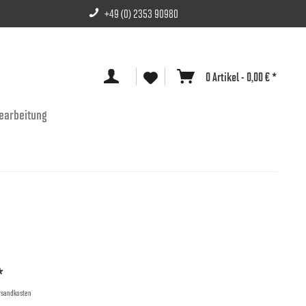
+49 (0) 2353 90980
0 Artikel - 0,00 € *
earbeitung
*
ersandkosten