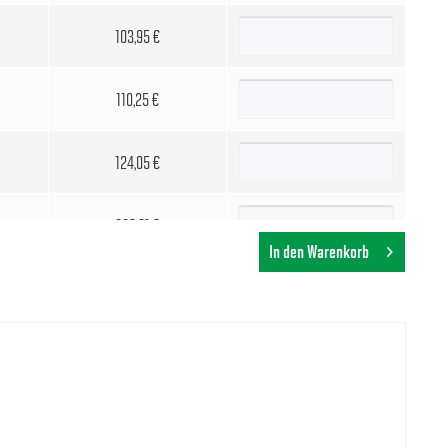
103,95 €
110,25 €
124,05 €
283,21 €
In den Warenkorb
318,94 €
374,63 €
417,38 €