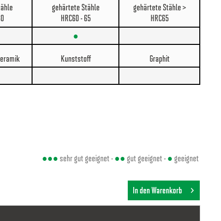
tähle
gehärtete Stähle
gehärtete Stähle >
60
HRC60 - 65
HRC65
●
Keramik
Kunststoff
Graphit
●●●
sehr gut geeignet -
●●
gut geeignet -
●
geeignet
In den Warenkorb