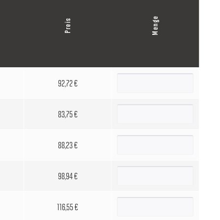
Menge
Preis
92,72 €
83,75 €
88,23 €
98,94 €
116,55 €