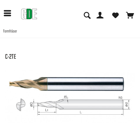
Formfräser
Anwendungen
C-2TE