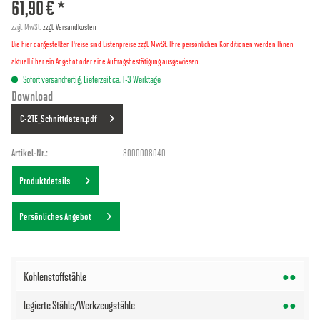
61,90 € *
zzgl. MwSt.
zzgl. Versandkosten
Die hier dargestellten Preise sind Listenpreise zzgl. MwSt. Ihre persönlichen Konditionen werden Ihnen
aktuell über ein Angebot oder eine Auftragsbestätigung ausgewiesen.
Sofort versandfertig, Lieferzeit ca. 1-3 Werktage
Download
C-2TE_Schnittdaten.pdf
Artikel-Nr.:
8000008040
Produktdetails
Persönliches Angebot
●●
●●