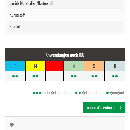
Anwendungen nach ISO
P
M
K
N
S
H
●●
●●
●●
●●
●●
●●●
sehr gut geeignet -
●●
gut geeignet -
●
geeignet
In den Warenkorb