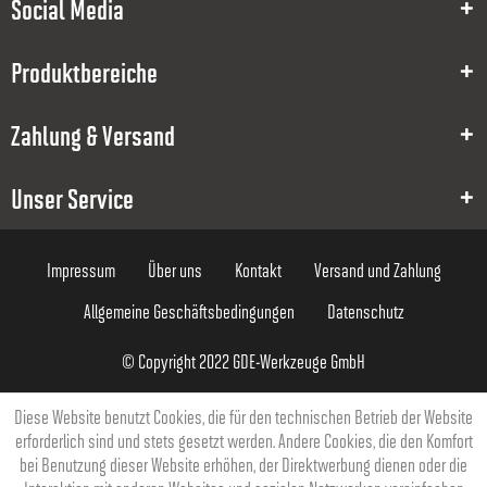
0.3
Social Media
1.2
Produktbereiche
1°
Zahlung & Versand
40
4
Unser Service
61,90 €
Impressum
Über uns
Kontakt
Versand und Zahlung
Allgemeine Geschäftsbedingungen
Datenschutz
© Copyright 2022 GDE-Werkzeuge GmbH
8000008043
Diese Website benutzt Cookies, die für den technischen Betrieb der Website
erforderlich sind und stets gesetzt werden. Andere Cookies, die den Komfort
0.3
bei Benutzung dieser Website erhöhen, der Direktwerbung dienen oder die