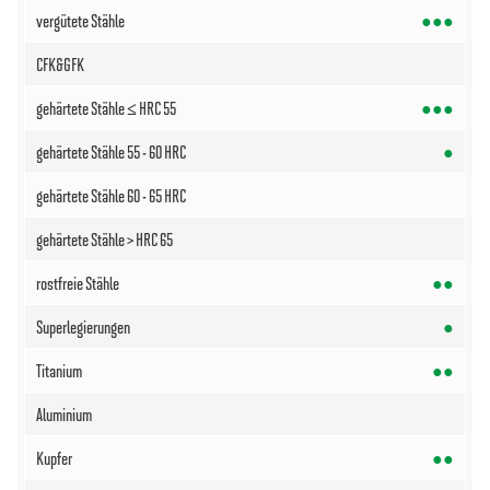
●●●
●●●
●
●●
●
●●
●●