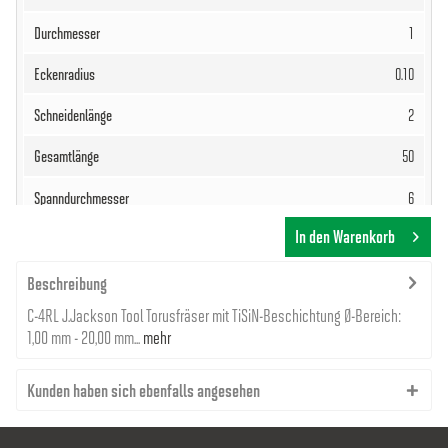
1
0.10
2
50
6
In den Warenkorb
59,37 €
Beschreibung
C-4RL J.Jackson Tool Torusfräser mit TiSiN-Beschichtung Ø-Bereich:
1,00 mm - 20,00 mm...
mehr
Kunden haben sich ebenfalls angesehen
8000012192