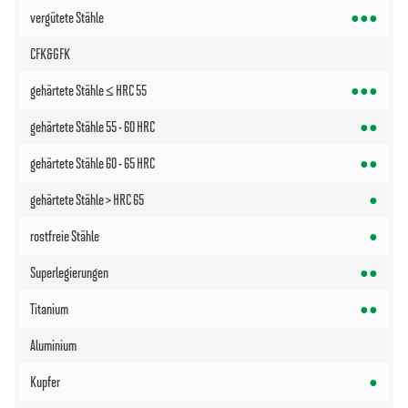
●●●
●●●
●●
●●
●
●
●●
●●
●