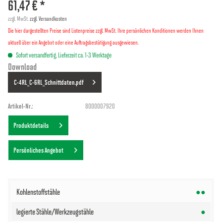
61,47 € *
zzgl. MwSt.
zzgl. Versandkosten
Die hier dargestellten Preise sind Listenpreise zzgl. MwSt. Ihre persönlichen Konditionen werden Ihnen
aktuell über ein Angebot oder eine Auftragsbestätigung ausgewiesen.
Sofort versandfertig, Lieferzeit ca. 1-3 Werktage
Download
C-4RL_C-6RL_Schnittdaten.pdf
Artikel-Nr.:
8000007920
Produktdetails
Persönliches Angebot
●●
●