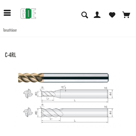
Torusfräser
Anwendungen
C-4RL