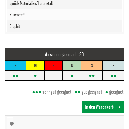
Anwendungen nach ISO
P
M
K
N
S
H
●●
●
●
●●
●●
●●●
sehr gut geeignet -
●●
gut geeignet -
●
geeignet
In den Warenkorb