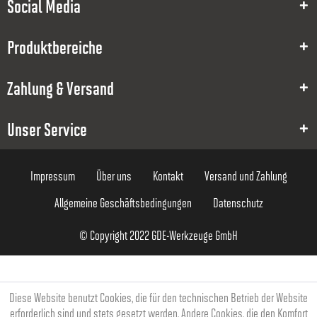
1
Social Media
0.20
Produktbereiche
2
Zahlung & Versand
50
6
Unser Service
59,37 €
Impressum
Über uns
Kontakt
Versand und Zahlung
Allgemeine Geschäftsbedingungen
Datenschutz
© Copyright 2022 GDE-Werkzeuge GmbH
8000012193
Diese Website benutzt Cookies, die für den technischen Betrieb der Website
1
erforderlich sind und stets gesetzt werden. Andere Cookies, die den Komfort