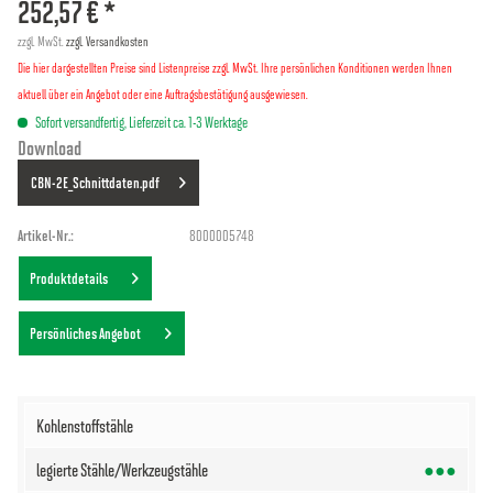
252,57 € *
zzgl. MwSt.
zzgl. Versandkosten
Die hier dargestellten Preise sind Listenpreise zzgl. MwSt. Ihre persönlichen Konditionen werden Ihnen
aktuell über ein Angebot oder eine Auftragsbestätigung ausgewiesen.
Sofort versandfertig, Lieferzeit ca. 1-3 Werktage
Download
CBN-2E_Schnittdaten.pdf
Artikel-Nr.:
8000005748
Produktdetails
Persönliches Angebot
●●●