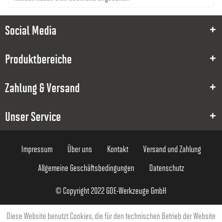
0.3
0.3
Social Media
0
Produktbereiche
48
4
Zahlung & Versand
241,79 €
Unser Service
Impressum
Über uns
Kontakt
Versand und Zahlung
Allgemeine Geschäftsbedingungen
Datenschutz
8000005751
© Copyright 2022 GDE-Werkzeuge GmbH
0.3
Diese Website benutzt Cookies, die für den technischen Betrieb der Website