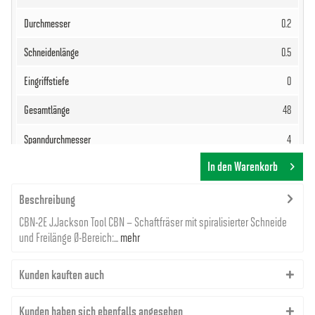
0.2
0.5
0
48
4
In den Warenkorb
277,93 €
Beschreibung
CBN-2E J.Jackson Tool CBN – Schaftfräser mit spiralisierter Schneide
und Freilänge Ø-Bereich:...
mehr
Kunden kauften auch
8000005750
Kunden haben sich ebenfalls angesehen