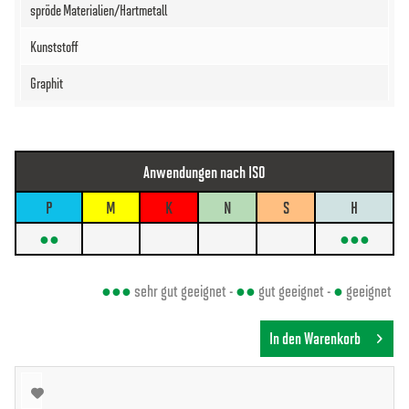
Anwendungen nach ISO
P
M
K
N
S
H
●●
●●●
●●●
sehr gut geeignet -
●●
gut geeignet -
●
geeignet
In den Warenkorb