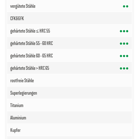
●●
●●●
●●●
●●●
●●●