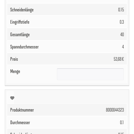
0.15
0.3
40
4
53,68 €
8000044323
0.1