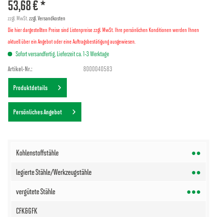
53,68 € *
zzgl. MwSt.
zzgl. Versandkosten
Die hier dargestellten Preise sind Listenpreise zzgl. MwSt. Ihre persönlichen Konditionen werden Ihnen
aktuell über ein Angebot oder eine Auftragsbestätigung ausgewiesen.
Sofort versandfertig, Lieferzeit ca. 1-3 Werktage
Artikel-Nr.:
8000040583
Produktdetails
Persönliches Angebot
●●
●●
●●●