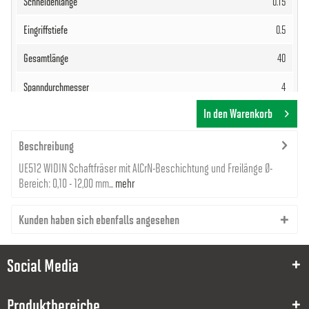
0.15
0.5
40
4
In den Warenkorb
53,68 €
Beschreibung
UE512 WIDIN Schaftfräser mit AlCrN-Beschichtung und Freilänge Ø-
Bereich: 0,10 - 12,00 mm...
mehr
Kunden haben sich ebenfalls angesehen
8000044324
0.1
Social Media
0.15
Produktbereiche