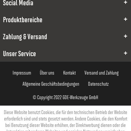
Social Media
0.8
45
Produktbereiche
4
Zahlung & Versand
46,00 €
Unser Service
Impressum
Über uns
Kontakt
Versand und Zahlung
Allgemeine Geschäftsbedingungen
Datenschutz
8000005173
© Copyright 2022 GDE-Werkzeuge GmbH
DXF
0.5
Diese Website benutzt Cookies, die für den technischen Betrieb der Website
erforderlich sind und stets gesetzt werden. Andere Cookies, die den Komfort
1
bei Benutzung dieser Website erhöhen, der Direktwerbung dienen oder die