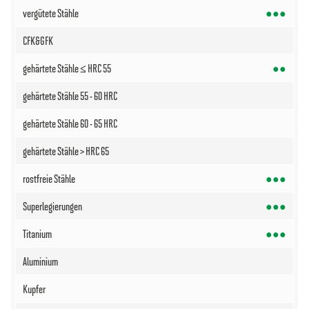
●●●
●●
●●●
●●●
●●●