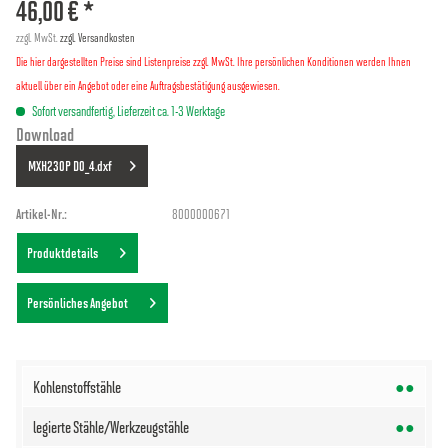
46,00 € *
zzgl. MwSt.
zzgl. Versandkosten
Die hier dargestellten Preise sind Listenpreise zzgl. MwSt. Ihre persönlichen Konditionen werden Ihnen
aktuell über ein Angebot oder eine Auftragsbestätigung ausgewiesen.
Sofort versandfertig, Lieferzeit ca. 1-3 Werktage
Download
MXH230P D0_4.dxf
Artikel-Nr.:
8000000671
Produktdetails
Persönliches Angebot
●●
●●