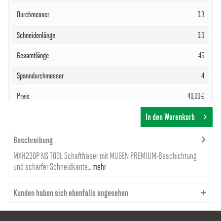
0.3
0.6
45
4
40,00 €
In den Warenkorb
Beschreibung
MXH230P NS TOOL Schaftfräser mit MUGEN PREMIUM-Beschichtung
und scharfer Schneidkante...
mehr
8000000671
DXF
Kunden haben sich ebenfalls angesehen
0.4