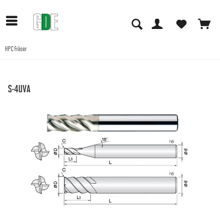
HPC Fräser
Anwendungen
S-4UVA