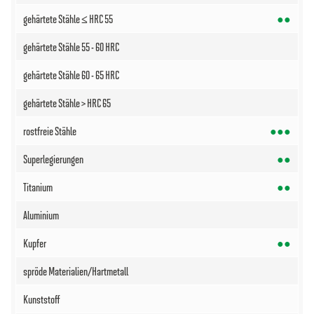
●●
●●●
●●
●●
●●