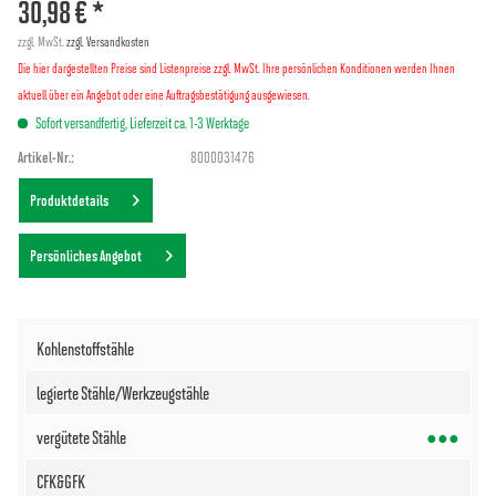
30,98 € *
zzgl. MwSt.
zzgl. Versandkosten
Die hier dargestellten Preise sind Listenpreise zzgl. MwSt. Ihre persönlichen Konditionen werden Ihnen
aktuell über ein Angebot oder eine Auftragsbestätigung ausgewiesen.
Sofort versandfertig, Lieferzeit ca. 1-3 Werktage
Artikel-Nr.:
8000031476
Produktdetails
Persönliches Angebot
●●●