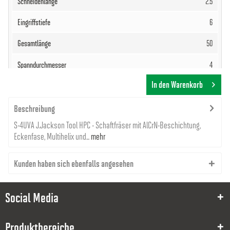
2.5
6
50
4
In den Warenkorb
34,34 €
Beschreibung
S-4UVA J.Jackson Tool HPC - Schaftfräser mit AlCrN-Beschichtung,
Eckenfase, Multihelix und...
mehr
Kunden haben sich ebenfalls angesehen
8000031478
1.5
Social Media
4
Produktbereiche