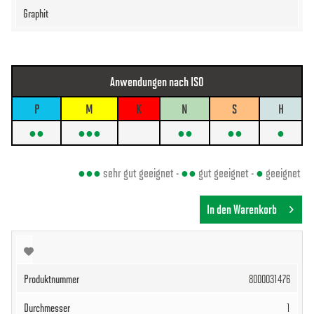
Anwendungen nach ISO
P
M
K
N
S
H
●●
●●●
●●
●●
●
●●●
sehr gut geeignet -
●●
gut geeignet -
●
geeignet
In den Warenkorb
8000031476
1