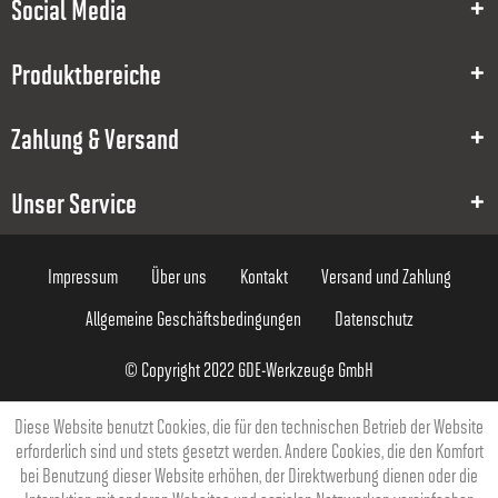
Social Media
8000011645
Produktbereiche
5
Zahlung & Versand
1
2
Unser Service
5.5
Impressum
Über uns
Kontakt
Versand und Zahlung
50
Allgemeine Geschäftsbedingungen
Datenschutz
6
© Copyright 2022 GDE-Werkzeuge GmbH
105,63 €
Diese Website benutzt Cookies, die für den technischen Betrieb der Website
erforderlich sind und stets gesetzt werden. Andere Cookies, die den Komfort
bei Benutzung dieser Website erhöhen, der Direktwerbung dienen oder die