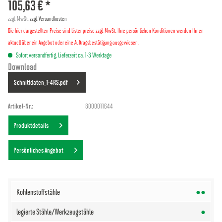
105,63 € *
zzgl. MwSt.
zzgl. Versandkosten
Die hier dargestellten Preise sind Listenpreise zzgl. MwSt. Ihre persönlichen Konditionen werden Ihnen
aktuell über ein Angebot oder eine Auftragsbestätigung ausgewiesen.
Sofort versandfertig, Lieferzeit ca. 1-3 Werktage
Download
Schnittdaten_T-4RS.pdf
Artikel-Nr.:
8000011644
Produktdetails
Persönliches Angebot
●●
●