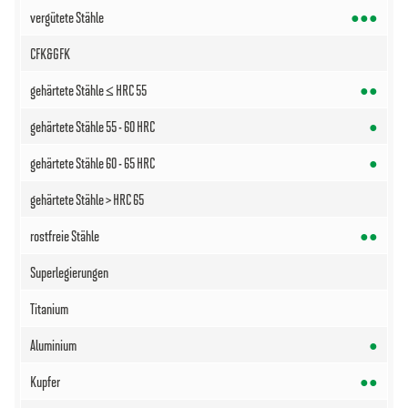
●●●
●●
●
●
●●
●
●●