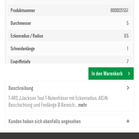
8000031551
5
0.5
1
7
In den Warenkorb
50
6
Beschreibung
T-4RS J.Jackson Tool T-Nutenfräser mit Eckenradius, AlCrN-
117,09 €
Beschichtung und Freilänge Ø-Bereich:...
mehr
Kunden haben sich ebenfalls angesehen