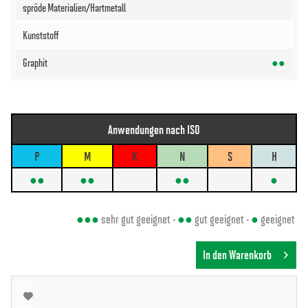
●●
Anwendungen nach ISO
P
M
K
N
S
H
●●
●●
●●
●
●●●
sehr gut geeignet -
●●
gut geeignet -
●
geeignet
In den Warenkorb