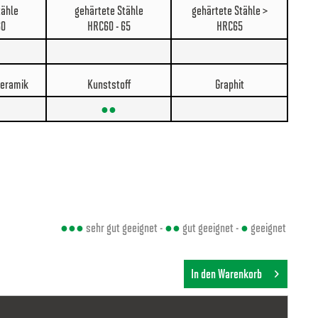
tähle
gehärtete Stähle
gehärtete Stähle >
60
HRC60 - 65
HRC65
Keramik
Kunststoff
Graphit
●●
●●●
sehr gut geeignet -
●●
gut geeignet -
●
geeignet
In den Warenkorb