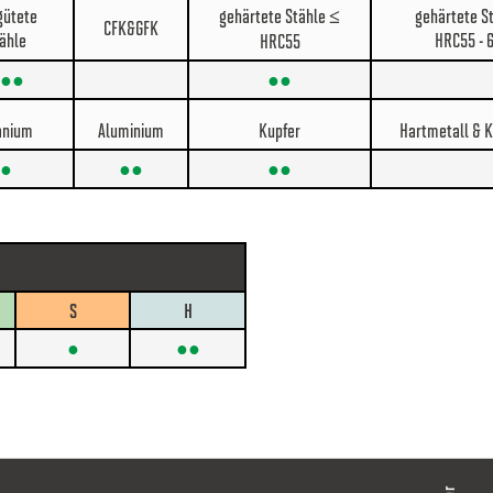
gütete
gehärtete Stähle ≤
gehärtete S
CFK&GFK
ähle
HRC55 - 
HRC55
●●
●●
anium
Aluminium
Kupfer
Hartmetall & 
●
●●
●●
S
H
●
●●