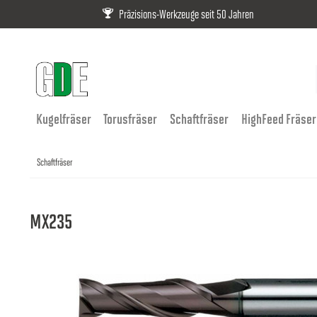
Präzisions-Werkzeuge seit 50 Jahren
Kugelfräser
Torusfräser
Schaftfräser
HighFeed Fräser
Schaftfräser
MX235