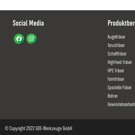
8000004952
1.9
DXF
Social Media
Produktber
8000004955
2
DXF
Kugelfräser
Torusfräser
8000004956
2.1
DXF
Schaftfräser
HighFeed Fräser
8000004957
2.2
HPC Fräser
DXF
Formfräser
8000004958
Spezielle Fräser
2.3
DXF
Bohrer
Gewindebearbeit
8000004959
2.4
DXF
8000004960
© Copyright 2022 GDE-Werkzeuge GmbH
2.5
DXF