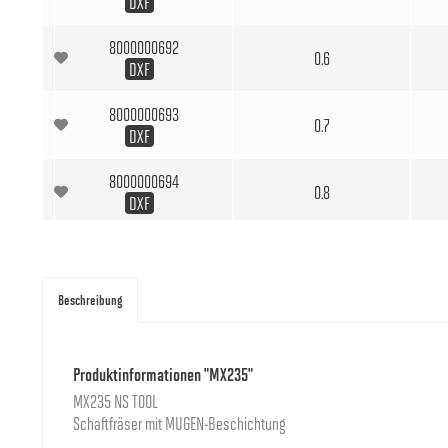
DXF
8000000692
0.6
DXF
8000000693
0.7
DXF
8000000694
0.8
DXF
8000000695
0.9
DXF
Beschreibung
8000004945
1
DXF
Produktinformationen "MX235"
8000004946
1.1
MX235 NS TOOL
DXF
Schaftfräser mit MUGEN-Beschichtung