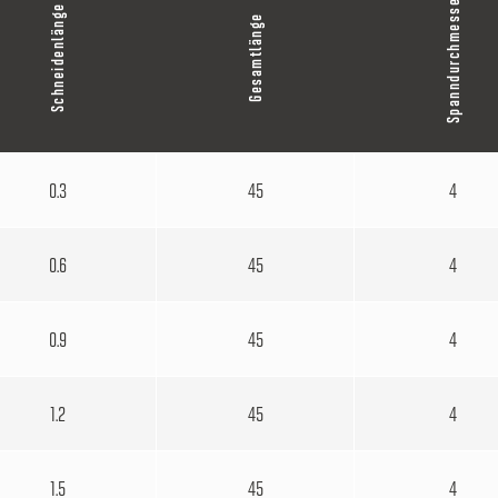
Spanndurchmesser
Schneidenlänge
Gesamtlänge
0.3
45
4
0.6
45
4
0.9
45
4
1.2
45
4
1.5
45
4