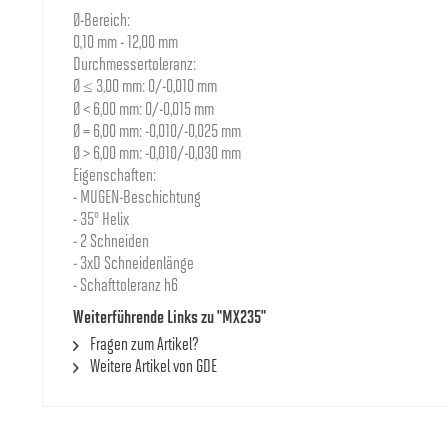
8000004947
1.2
Ø-Bereich:
DXF
0,10 mm - 12,00 mm
Durchmessertoleranz:
8000000696
1.3
Ø ≤ 3,00 mm: 0/-0,010 mm
DXF
Ø < 6,00 mm: 0/-0,015 mm
Ø = 6,00 mm: -0,010/-0,025 mm
8000000697
1.4
Ø > 6,00 mm: -0,010/-0,030 mm
DXF
Eigenschaften:
- MUGEN-Beschichtung
8000004948
1.5
- 35° Helix
DXF
- 2 Schneiden
- 3xD Schneidenlänge
8000004949
1.6
- Schafttoleranz h6
DXF
Weiterführende Links zu "MX235"
8000004950
Fragen zum Artikel?
1.7
DXF
Weitere Artikel von GDE
8000004951
1.8
DXF