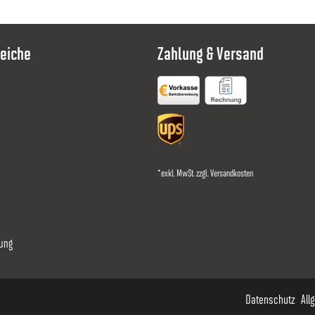
5.7
45
4
eiche
Zahlung & Versand
6
45
4
6.3
45
4
6.6
45
4
*exkl. MwSt. zzgl.
Versandkosten
6.9
45
4
ung
7.2
45
4
Datenschutz
All
7.5
45
4