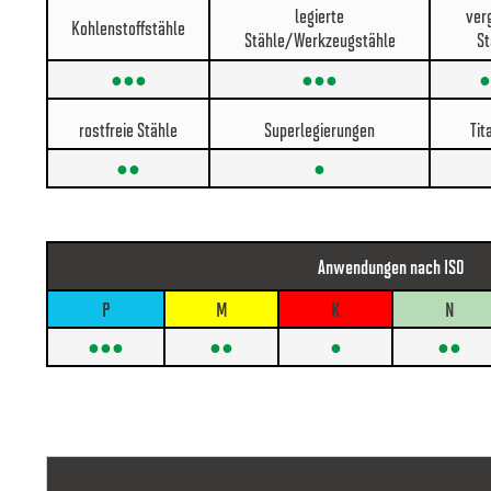
legierte
ver
Kohlenstoffstähle
Stähle/Werkzeugstähle
St
●●●
●●●
●
rostfreie Stähle
Superlegierungen
Tit
●●
●
Anwendungen nach ISO
P
M
K
N
●●●
●●
●
●●