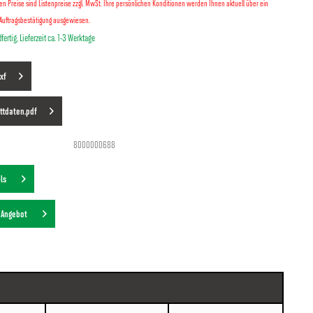
lten Preise sind Listenpreise zzgl. MwSt. Ihre persönlichen Konditionen werden Ihnen aktuell über ein
Auftragsbestätigung ausgewiesen.
fertig, Lieferzeit ca. 1-3 Werktage
xf
ttdaten.pdf
8000000688
ils
s Angebot