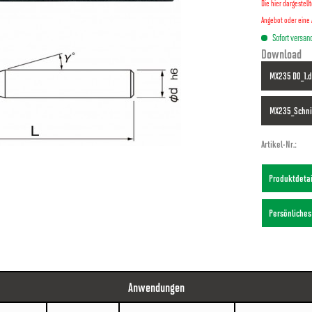
Die hier dargestel
Angebot oder eine 
Sofort versand
Download
MX235 D0_1.d
MX235_Schni
Artikel-Nr.:
Produktdeta
Persönliche
Anwendungen