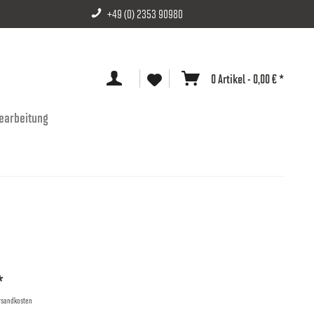
+49 (0) 2353 90980
0 Artikel - 0,00 € *
earbeitung
*
ersandkosten