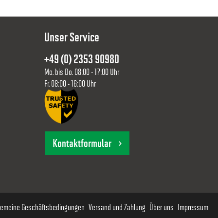
40,00 €
Unser Service
19,00 €
+49 (0) 2353 90980
Mo. bis Do. 08:00 - 17:00 Uhr
40,00 €
Fr. 08:00 - 16:00 Uhr
40,00 €
Kontaktformular
40,00 €
40,00 €
gemeine Geschäftsbedingungen
Versand und Zahlung
Über uns
Impressum
19,00 €